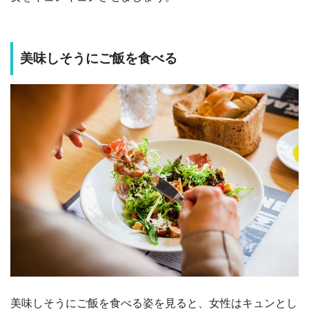
美味しそうにご飯を食べる
美味しそうにご飯を食べる姿を見ると、女性はキュンとし