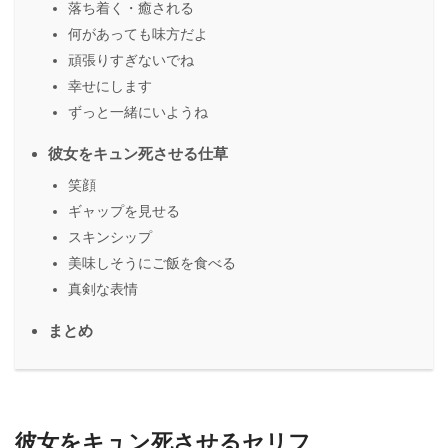
落ち着く・癒される
何があっても味方だよ
頑張りすぎないでね
幸せにします
ずっと一緒にいようね
彼女をキュン死させる仕草
笑顔
ギャップを見せる
スキンシップ
美味しそうにご飯を食べる
真剣な表情
まとめ
彼女をキュン死させるセリフ