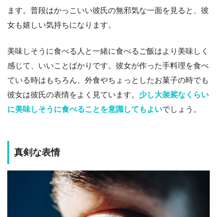
ます。普段はかっこいい彼氏の無邪気な一面を見ると、彼
女も嬉しい気持ちになります。
美味しそうに食べる人と一緒に食べるご飯はより美味しく
感じて、いいことばかりです。彼女が作った手料理を食べ
ている時はもちろん、外食やちょっとしたお菓子の時でも
彼女は彼氏の表情をよく見ています。
少し大袈裟なくらい
に美味しそうに食べることを意識してもよい
でしょう。
真剣な表情