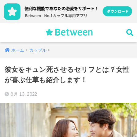
ホーム
カップル
彼女をキュン死させるセリフとは？女性
が喜ぶ仕草も紹介します！
9月 13, 2022