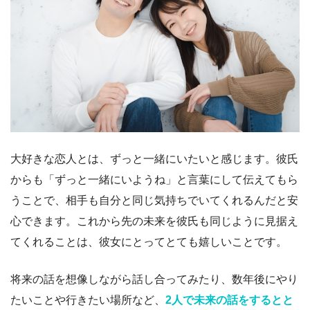
大好きな恋人とは、ずっと一緒にいたいと感じます。彼氏
からも「ずっと一緒にいようね」と言葉にして伝えてもら
うことで、相手も自分と同じ気持ちでいてくれるんだと安
心できます。これから先の未来を彼氏も同じように見据え
てくれることは、彼女にとってとても嬉しいことです。
将来の話を想像しながら話し合ってみたり、数年後にやり
たいことや行きたい場所など、
2人で未来の話をするとと