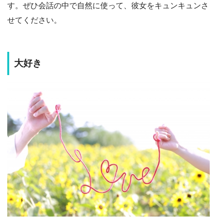
す。ぜひ会話の中で自然に使って、彼女をキュンキュンさ
せてください。
大好き