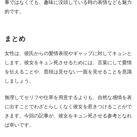
事ではなくても、趣味に没頭している時の表情なども魅力
的です。
まとめ
女性は、彼氏からの愛情表現やギャップに対してキュンと
します。彼女をキュン死させるためには、言葉にして愛情
を伝えることや、普段は見せない一面を見せることを意識
しましょう。
無理してセリフや仕草を用意するよりも、自然な感情を表
に出すことでわざとらしくなく彼女を惹きつけることがで
きます。今回の記事が、彼女をキュン死させる参考となれ
ば幸いです。