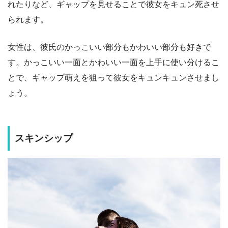
れたりなど、ギャップを見せることで彼女をキュン死させ
られます。
女性は、彼氏のかっこいい部分もかわいい部分も好きで
す。かっこいい一面とかわいい一面を上手に使い分けるこ
とで、ギャップ萌えを狙って彼女をキュンキュンさせまし
ょう。
スキンシップ