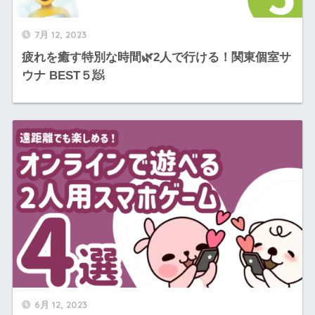
7月 12, 2023
疲れを癒す特別な時間🌿2人で行ける！関東個室サ
ウナ BEST５🧖
6月 12, 2023