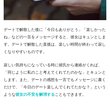
デートで解散した後に「今日もありがとう」「楽しかった
ね」などの一言をメッセージすると、彼女はキュンとしま
す。デートで解散した直後は、楽しい時間が終わって寂し
くなりやすいものです。
寂しい気持ちになっている時に彼氏から連絡がくれば、
「同じように私のこと考えてくれてたのかな」とキュンと
します。また、デートの感想を一言でもメッセージに書く
だけで、「今日のデート楽しんでくれてたかな？」という
ような
彼女の不安を解消する
こともできます。