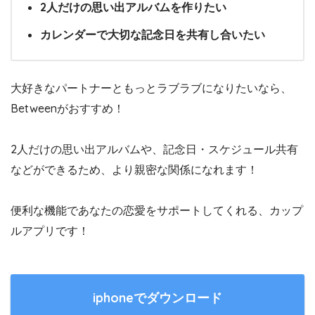
2人だけの思い出アルバムを作りたい
カレンダーで大切な記念日を共有し合いたい
大好きなパートナーともっとラブラブになりたいなら、
Betweenがおすすめ！
2人だけの思い出アルバムや、記念日・スケジュール共有
などができるため、より親密な関係になれます！
便利な機能であなたの恋愛をサポートしてくれる、カップ
ルアプリです！
iphoneでダウンロード