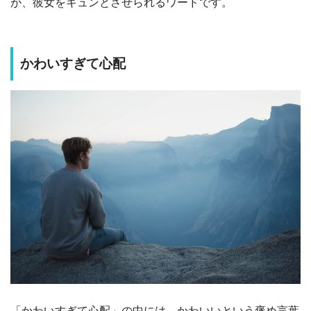
が、彼女をキュンとさせられるワードです。
かわいすぎて心配
「かわいすぎて心配」の中には、かわいいという褒め言葉