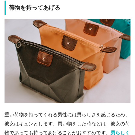
荷物を持ってあげる
重い荷物を持ってくれる男性には男らしさを感じるため、
彼女はキュンとします。買い物をした時などは、彼女の荷
物であっても持ってあげることがおすすめです。
男らしく