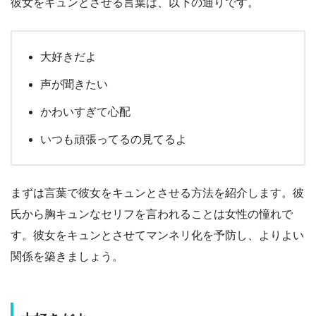
彼女をキュンとさせる言葉は、以下の通りです。
大好きだよ
声が聞きたい
かわいすぎて心配
いつも頑張ってるの見てるよ
まずは言葉で彼女をキュンとさせる方法を紹介します。彼
氏から胸キュンなセリフを言われることは女性の憧れで
す。彼女をキュンとさせてマンネリ化を予防し、よりよい
関係を築きましょう。