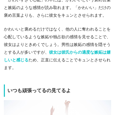
と嫉妬のような感情が読み取れます。「かわいい」だけの
褒め言葉よりも、さらに彼女をキュンとさせられます。
かわいいと褒めるだけではなく、他の人に奪われることを
心配しているような嫉妬や独占欲の感情を見せることで、
彼女はよりときめくでしょう。男性は嫉妬の感情を隠そう
とする人が多いですが、
彼女は彼氏からの適度な嫉妬は嬉
しいと感じる
ため、正直に伝えることでキュンとさせられ
ます。
いつも頑張ってるの見てるよ