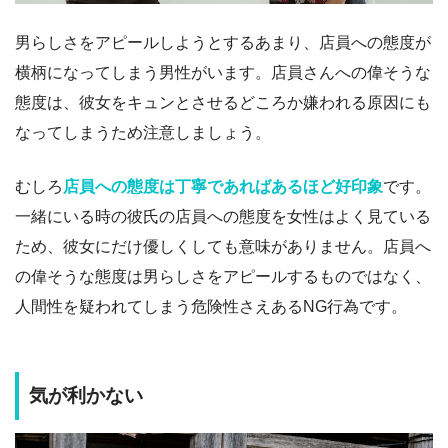
男らしさをアピールしようとするあまり、店員への態度が
横柄になってしまう男性がいます。店員さんへの偉そうな
態度は、彼女をキュンとさせるどころか嫌われる原因にも
なってしまうため注意しましょう。
むしろ
店員への態度は丁寧であればあるほど好印象
です。
一緒にいる時の彼氏の店員への態度を女性はよく見ている
ため、彼女にだけ優しくしても意味がありません。店員へ
の偉そうな態度は男らしさをアピールするものではなく、
人間性を疑われてしまう危険性さえあるNG行為です。
気が利かない