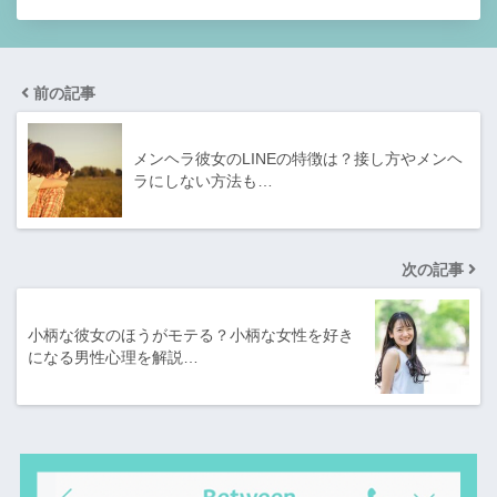
前の記事
メンヘラ彼女のLINEの特徴は？接し方やメンヘ
ラにしない方法も…
次の記事
小柄な彼女のほうがモテる？小柄な女性を好き
になる男性心理を解説…