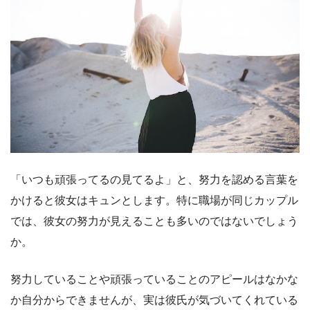
「いつも頑張ってるの見てるよ」と、努力を認める言葉を
かけると彼女はキュンとします。特に職場が同じカップル
では、彼女の努力が見えることも多いのではないでしょう
か。
努力していることや頑張っていることのアピールはなかな
か自分からできませんが、実は彼氏が気づいてくれている