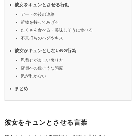
彼女をキュンとさせる行動
デートの後の連絡
荷物を持ってあげる
たくさん食べる・美味しそうに食べる
不意打ちのハグやキス
彼女がキュンとしないNG行為
恩着せがましい奢り方
店員への偉そうな態度
気が利かない
まとめ
彼女をキュンとさせる言葉