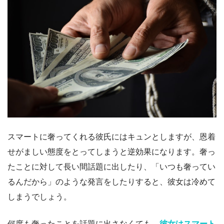
スマートに奢ってくれる彼氏にはキュンとしますが、恩着
せがましい態度をとってしまうと逆効果になります。奢っ
たことに対して長い間話題に出したり、「いつも奢ってい
るんだから」のような発言をしたりすると、彼女は冷めて
しまうでしょう。
何度も奢ったことを話題に出さなくても、
彼女はスマート