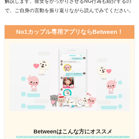
解説します。彼女をがっかりさせるNG行為も紹介するの
で、ご自身の言動を振り返りながら読んでみてください。
No1カップル専用アプリならBetween！
Betweenはこんな方にオススメ