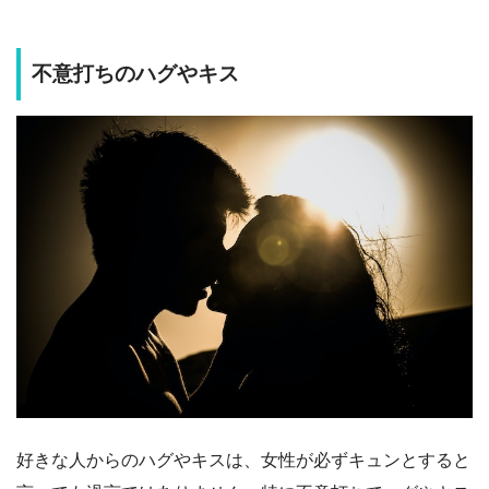
不意打ちのハグやキス
好きな人からのハグやキスは、女性が必ずキュンとすると