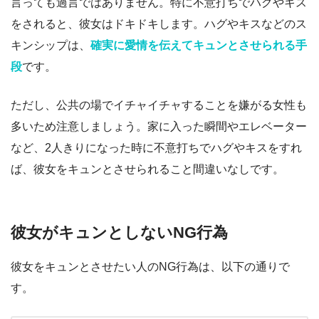
言っても過言ではありません。特に不意打ちでハグやキス
をされると、彼女はドキドキします。ハグやキスなどのス
キンシップは、
確実に愛情を伝えてキュンとさせられる手
段
です。
ただし、公共の場でイチャイチャすることを嫌がる女性も
多いため注意しましょう。家に入った瞬間やエレベーター
など、2人きりになった時に不意打ちでハグやキスをすれ
ば、彼女をキュンとさせられること間違いなしです。
彼女がキュンとしないNG行為
彼女をキュンとさせたい人のNG行為は、以下の通りで
す。