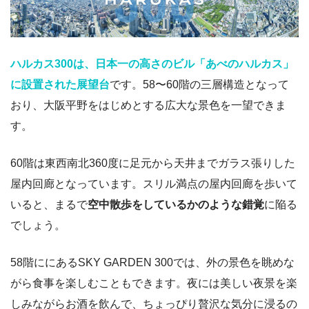
ハルカス300は、日本一の高さのビル「あべのハルカス」
に設置された展望台
です。58〜60階の三層構造となって
おり、大阪平野をはじめとする広大な景色を一望できま
す。
60階は東西南北360度に足元から天井までガラス張りした
屋内回廊となっています。スリル満点の屋内回廊を歩いて
いると、まるで
空中散歩をしているかのような錯覚
に陥る
でしょう。
58階ににあるSKY GARDEN 300では、外の景色を眺めな
がら食事を楽しむこともできます。夜には美しい夜景を楽
しみながらお酒を飲んで、ちょっぴり贅沢な気分に浸るの